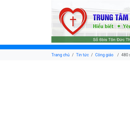
Trang chủ
Tin tức
Công giáo
480 s